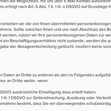
r Ihnen die Möglichkeit, mit uns über E-Mail Kontakt aufzun
rfolgt nach Art. 6 Abs. 1 S. 1 lit. a DSGVO auf Grundlage Ihre
erarbeiten wir die von Ihnen übermittelten personenbezog
rens. Sollte zwischen Ihnen und uns nach Abschluss des 
t werden, nutzen wir Ihre personenbezogenen Daten zur we
t ein Beschäftigungsverhältnis nicht zustande, werden die
abe der Absageentscheidung gelöscht, insofern keine sons
n Daten an Dritte zu anderen als den im Folgenden aufgeführ
ur an Dritte weiter, wenn:
 a DSGVO ausdrückliche Einwilligung dazu erteilt haben,
S. 1 lit. f DSGVO zur Geltendmachung, Ausübung oder Verte
r Annahme besteht, dass Sie ein überwiegendes schutzwürdig
,