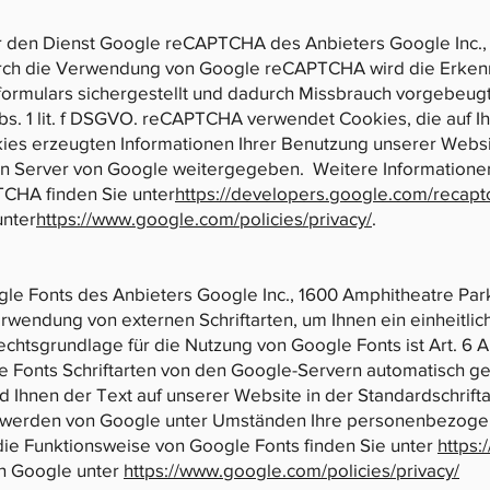
r den Dienst Google reCAPTCHA des Anbieters Google Inc.,
rch die Verwendung von Google reCAPTCHA wird die Erkenn
formulars sichergestellt und dadurch Missbrauch vorgebeugt
bs. 1 lit. f DSGVO. reCAPTCHA verwendet Cookies, die auf 
ookies erzeugten Informationen Ihrer Benutzung unserer Webs
n Server von Google weitergegeben. Weitere Informatione
CHA finden Sie unter
https://developers.google.com/recapt
unter
https://www.google.com/policies/privacy/
.
gle Fonts des Anbieters Google Inc., 1600 Amphitheatre Pa
rwendung von externen Schriftarten, um Ihnen ein einheitlic
chtsgrundlage für die Nutzung von Google Fonts ist Art. 6 A
Fonts Schriftarten von den Google-Servern automatisch gel
d Ihnen der Text auf unserer Website in der Standardschrift
werden von Google unter Umständen Ihre personenbezogen
die Funktionsweise von Google Fonts finden Sie unter
https:
on Google unter
https://www.google.com/policies/privacy/