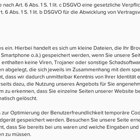
e nach Art. 6 Abs. 1 S. 1 lit. c DSGVO eine gesetzliche Verpfl
t. 6 Abs. 1 S. 1 lit. b DSGVO für die Abwicklung von Vertrags
s ein. Hierbei handelt es sich um kleine Dateien, die Ihr Bro
, Smartphone o.ä.) gespeichert werden, wenn Sie unsere Sei
enthalten keine Viren, Trojaner oder sonstige Schadsoftwa
n abgelegt, die sich jeweils im Zusammenhang mit dem spe
, dass wir dadurch unmittelbar Kenntnis von Ihrer Identität e
rseits dazu, die Nutzung unseres Angebots für Sie angenehm
m zu erkennen, dass Sie einzelne Seiten unserer Website b
atisch gelöscht.
s zur Optimierung der Benutzerfreundlichkeit temporäre Coo
ndgerät gespeichert werden. Besuchen Sie unsere Seite erne
t, dass Sie bereits bei uns waren und welche Eingaben und E
en zu müssen.