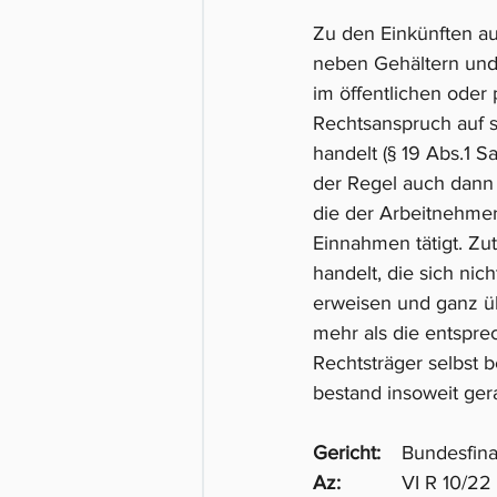
Zu den Einkünften au
neben Gehältern und 
im öffentlichen oder
Rechtsanspruch auf s
handelt (§ 19 Abs.1 S
der Regel auch dann
die der Arbeitnehme
Einnahmen tätigt. Zut
handelt, die sich nic
erweisen und ganz üb
mehr als die entspr
Rechtsträger selbst b
bestand insoweit gera
Gericht:
	Bundesfin
Az:		
VI R 10/22