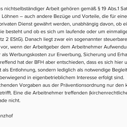
s nichtselbständiger Arbeit gehören gemäß § 19 Abs.1 Sat
Löhnen – auch andere Bezüge und Vorteile, die für eine
 privaten Dienst gewährt werden, unabhängig davon, ob ei
ie besteht und ob es sich um laufende oder um einmalig
atz 2 EStG). Danach liegt zwar ein sogenannter steuerbare
 vor, wenn der Arbeitgeber dem Arbeitnehmer Aufwendung
r als Werbungskosten zur Erwerbung, Sicherung und Erha
reffend hat der BFH aber entschieden, dass es sich hier 
ht als Entlohnung, sondern lediglich als notwendige Beglei
erwiegend in eigenbetrieblichem Interesse erfolgt sind.  
echenden Vorgaben aus der Präventionsordnung nur den k
etrifft. Eine die Arbeitnehmer treffenden (kirchenrechtlich
de nicht. 
anzhof