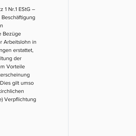
z 1 Nr.1 EStG – 
 Beschäftigung 
n 
e Bezüge 
r Arbeitslohn in 
en erstattet, 
ltung der 
um Vorteile 
terscheinung  
Dies gilt umso 
irchlichen 
e) Verpflichtung 