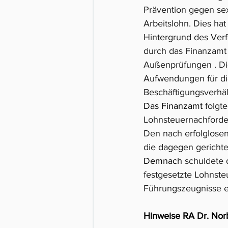
Prävention gegen sexu
Arbeitslohn. Dies hat
Hintergrund des Verf
durch das Finanzamt 
Außenprüfungen . Die
Aufwendungen für die
Beschäftigungsverhält
Das Finanzamt 
folgt
Lohnsteuernachforde
Den nach erfolglosen
die dagegen gerichte
Demnach
 schuldete
festgesetzte Lohnste
Führungszeugnisse eb
Hinweise RA Dr. Nor