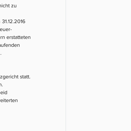
nicht zu 
 31.12.2016 
euer-
n erstatteten 
aufenden 
.
ericht statt. 
n.
eid 
eiterten 