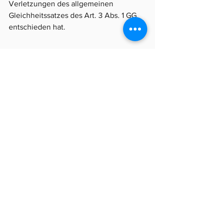
Verletzungen des allgemeinen 
Gleichheitssatzes des Art. 3 Abs. 1 GG 
entschieden hat.
Gericht:
             BAG
Az:  			
6 AZR 131/25
Datum:
              13.11.2025